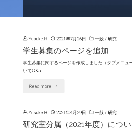
Yusuke.H
2021年7月26日
一般
/
研究
学生募集のページを追加
学生募集に関するページを作成しました（タブメニュ
いてQ&a …
"学
Read more
生
募
Yusuke.H
2021年4月29日
一般
/
研究
研究室分属（2021年度）につ
集