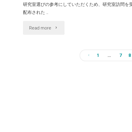
研究室選びの参考にしていただくため、研究室訪問を
の
配布された …
ペ
"研
Read more
ー
究
ジ
室
1
…
7
8
を
投
分
追
属
稿
加"
（2021
の
年
ペ
度）