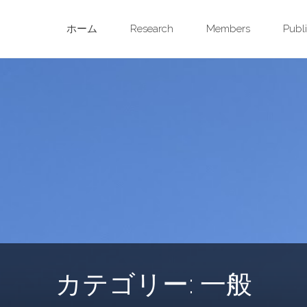
コ
ホーム
Research
Members
Publi
ン
テ
ン
ツ
へ
ス
キ
カテゴリー:
一般
ッ