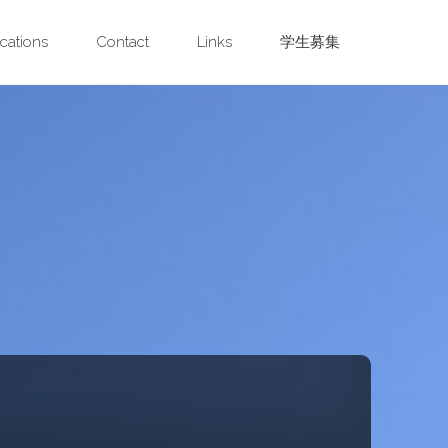
cations
Contact
Links
学生募集