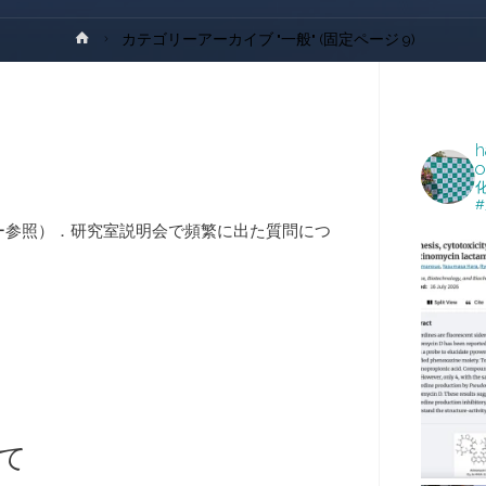
ホ
カテゴリーアーカイブ "一般"
(固定ページ 9)
プ
ー
ム
h
O
ー参照）．研究室説明会で頻繁に出た質問につ
いて