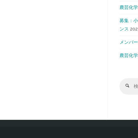
農芸化学
募集：小
ンス
20
メンバー
農芸化学
検
索