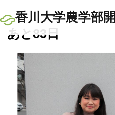
香川大学農学部開
あと83日