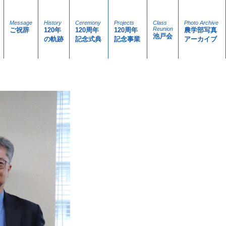
Message
History
Ceremony
Projects
Class
Photo Archive
Reunion
ご祝辞
120年
120周年
120周年
農学部写真
池戸会
の軌跡
記念式典
記念事業
アーカイブ