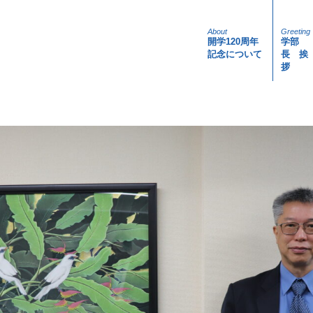
About
Greeting
開学120周年
学部
記念について
長 挨
拶