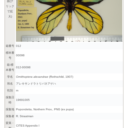
面(ク
リック
で拡
大)
箱番号
012
標本番
00098
号
箱-標
012-00098
本番号
学名
Ornithoptera alexandrae
(Rothschild, 1907)
和名
アレキサンドラトリバネアゲハ
性別
m
採集日
19691005
時
採集地
Popondetta, Northern Prov., PNG (ex pupa)
採集者
R. Straatman
変異・
CITES Appendix I