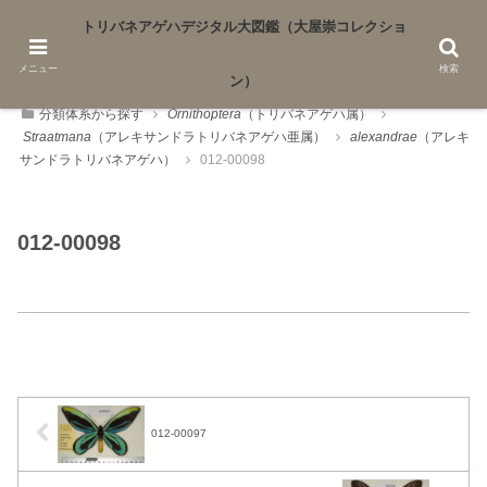
トリバネアゲハデジタル大図鑑（大屋崇コレクショ
香川大学農学部安井研究室著作物
メニュー
検索
ン）
分類体系から探す
O
r
n
i
t
h
o
p
t
e
r
a
（トリバネアゲハ属）
S
t
r
a
a
t
m
a
n
a
（アレキサンドラトリバネアゲハ亜属）
a
l
e
x
a
n
d
r
a
e
（アレキ
サンドラトリバネアゲハ）
012-00098
012-00098
012-00097