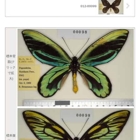
012-00099
標本背
面(ク
リック
で拡
大)
標本腹