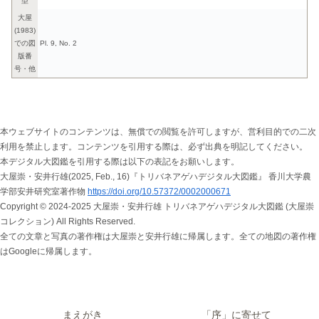
型
大屋
(1983)
での図
Pl. 9, No. 2
版番
号・他
本ウェブサイトのコンテンツは、無償での閲覧を許可しますが、営利目的での二次
利用を禁止します。コンテンツを引用する際は、必ず出典を明記してください。
本デジタル大図鑑を引用する際は以下の表記をお願いします。
大屋崇・安井行雄(2025, Feb., 16)『トリバネアゲハデジタル大図鑑』 香川大学農
学部安井研究室著作物
https://doi.org/10.57372/0002000671
Copyright © 2024-2025 大屋崇・安井行雄 トリバネアゲハデジタル大図鑑 (大屋崇
コレクション) All Rights Reserved.
全ての文章と写真の著作権は大屋崇と安井行雄に帰属します。全ての地図の著作権
はGoogleに帰属します。
まえがき
「序」に寄せて