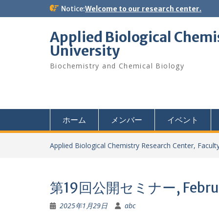
Skip
Notice:
Welcome to our research center.
to
content
Applied Biological Chemi
University
Biochemistry and Chemical Biology
ホーム
メンバー
イベント
Applied Biological Chemistry Research Center, Faculty
第19回公開セミナー, February
2025年1月29日
abc