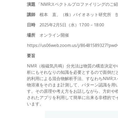
演題
「NMRスペクトルプロファイリングのご紹
講師
根本 直、（株）バイオネット研究所 
日時
2025年2月5日（水）17:00 – 18:00
場所
オンライン開催
https://us06web.zoom.us/j/86481589327?pwd
要旨
NMR（核磁気共鳴）分光法は物質の構造決定や
析にもそれなりの知識を必要とするので面倒だ
的利用による混合物解析手法、すなわちNMRスヘ
物溶液をそのまま計測して、パターン認識を用
す。その原理や考え方をお話しながら、方針や
されたアプリを利用して簡単に出来る非標的で
います。