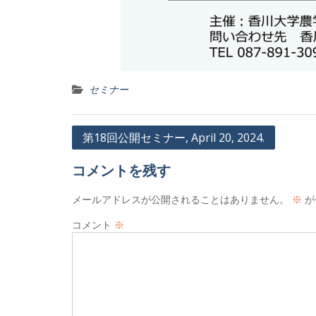
セミナー
投
第18回公開セミナー, April 20, 2024.
稿
コメントを残す
ナ
ビ
メールアドレスが公開されることはありません。
※
が
ゲ
コメント
※
ー
シ
ョ
ン