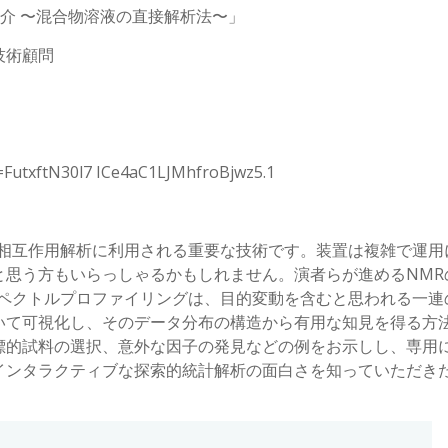
介 〜混合物溶液の直接解析法〜」
技術顧問
=FutxftN30l7 ICe4aC1LJMhfroBjwz5.1
相互作用解析に利用される重要な技術です。装置は複雑で運用
と思う方もいらっしゃるかもしれません。演者らが進めるNMR
゚クトルプロファイリングは、目的変動を含むと思われる一連
いて可視化し、そのデータ分布の構造から有用な知見を得る方法
標的試料の選択、意外な因子の発見などの例をお示しし、専用
インタラクティブな探索的統計解析の面白さを知っていただき