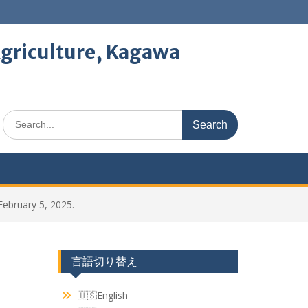
Agriculture, Kagawa
Search
for:
uary 5, 2025.
言語切り替え
English