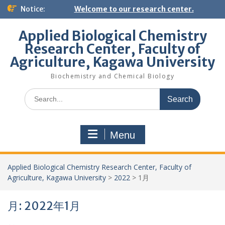
Skip
Notice:
Welcome to our research center.
to
content
Applied Biological Chemistry
Research Center, Faculty of
Agriculture, Kagawa University
Biochemistry and Chemical Biology
Search
for:
Menu
Applied Biological Chemistry Research Center, Faculty of
Agriculture, Kagawa University
>
2022
>
1月
月:
2022年1月