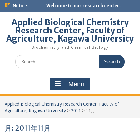
Skip
Notice:
Welcome to our research center.
to
content
Applied Biological Chemistry
Research Center, Faculty of
Agriculture, Kagawa University
Biochemistry and Chemical Biology
Search
for:
Menu
Applied Biological Chemistry Research Center, Faculty of
Agriculture, Kagawa University
>
2011
>
11月
月:
2011年11月