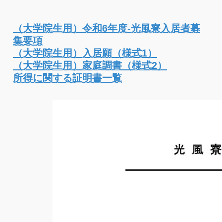
（大学院生用）令和6年度-光風寮入居者募
集要項
（大学院生用）入居願（様式1）
（大学院生用）家庭調書（様式2）
所得に関する証明書一覧