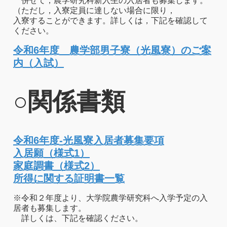
併せて，農学研究科新入生の入居者も募集します。
（ただし，入寮定員に達しない場合に限り，
入寮することができます。詳しくは，下記を確認して
ください。
令和6年度 農学部男子寮（光風寮）のご案
内（入試）
○関係書類
令和6年度-光風寮入居者募集要項
入居願（様式1）
家庭調書（様式2）
所得に関する証明書一覧
※令和２年度より、大学院農学研究科へ入学予定の入
居者も募集します。
詳しくは、下記を確認ください。