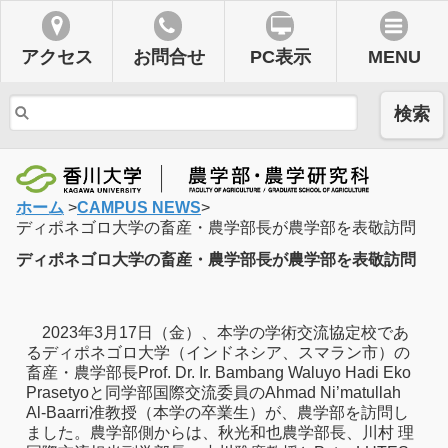
アクセス
お問合せ
PC表示
MENU
検索
ホーム
>
CAMPUS NEWS
>
ディポネゴロ大学の畜産・農学部長が農学部を表敬訪問
ディポネゴロ大学の畜産・農学部長が農学部を表敬訪問
2023年3月17日（金）、本学の学術交流協定校であ
るディポネゴロ大学（インドネシア、スマラン市）の
畜産・農学部長Prof. Dr. Ir. Bambang Waluyo Hadi Eko
Prasetyoと同学部国際交流委員のAhmad Ni’matullah
Al-Baarri准教授（本学の卒業生）が、農学部を訪問し
ました。農学部側からは、秋光和也農学部長、川村 理