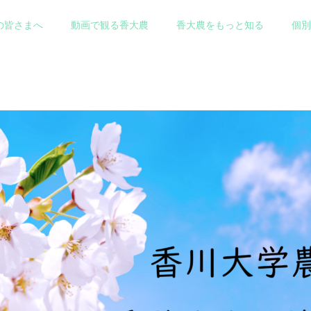
の皆さまへ
動画で観る香大農
香大農をもっと知る
個