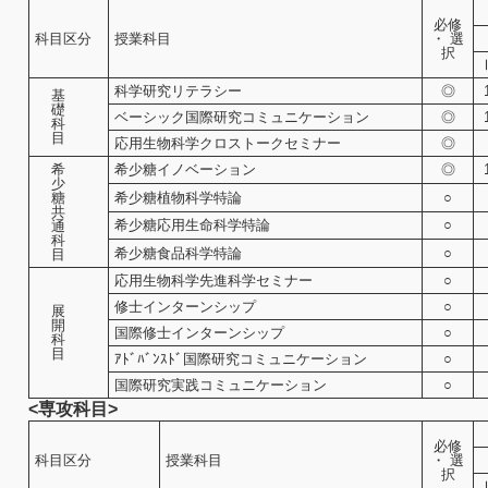
必修
科目区分
授業科目
・ 選
択
科学研究リテラシー
◎
基
礎
ベーシック国際研究コミュニケーション
◎
科
目
応用生物科学クロストークセミナー
◎
希
希少糖イノベーション
◎
少
糖
希少糖植物科学特論
○
共
希少糖応用生命科学特論
○
通
科
希少糖食品科学特論
○
目
応用生物科学先進科学セミナー
○
修士インターンシップ
○
展
開
国際修士インターンシップ
○
科
目
ｱﾄﾞﾊﾞﾝｽﾄﾞ国際研究コミュニケーション
○
国際研究実践コミュニケーション
○
<専攻科目>
必修
科目区分
授業科目
・ 選
択