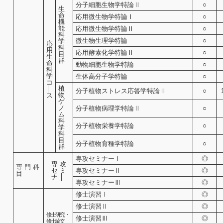
分子細胞生物学特論Ⅱ
○
生
命
応用微生物学特論Ⅰ
○
機
能
応用微生物学特論Ⅱ
○
科
微生物生理学特論
○
学
応
科
用
応用酵素化学特論Ⅱ
○
目
生
群
命
動物細胞生物学特論
○
科
学
生体高分子学特論
○
コ
植
│
分子植物ストレス応答学特論Ⅱ
○
物
ス
ゲ
ノ
分子植物病理学特論Ⅱ
○
ム
科
分子植物栄養学特論
○
学
科
目
分子植物育種学特論
○
群
専攻セミナーⅠ
◎
専 攻
専 門 科
セ ミ
専攻セミナーⅡ
◎
目
ナ │
専攻セミナーⅢ
◎
修士演習Ⅰ
◎
修士演習Ⅱ
◎
修士研究 ・
修士演習Ⅲ
◎
修士論文