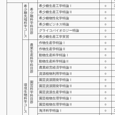
希少糖生産工学特論Ⅰ
○
希
少
希
希少糖生産工学特論Ⅱ
○
糖
少
先
糖
希少糖物性化学特論
○
端
科
科
学
希少糖ビジネス特論
○
学
科
コ
目
グライコバイオロジー特論
○
│
群
ス
希少糖生産工学実習
○
作物生産学特論Ⅰ
○
農
業
作物生産学特論Ⅱ
○
生
産
動物生産科学特論Ⅰ
○
科
動物生産科学特論Ⅱ
○
学
科
農業経営経済学特論Ⅱ
○
目
群
資源植物利用学特論Ⅱ
○
園芸資源開発学特論Ⅰ
○
園
環
芸
園芸資源開発学特論Ⅱ
○
境
科
生
学
園芸資源生産学特論Ⅱ
○
物
科
科
園芸植物生理学特論Ⅰ
○
目
学
群
園芸植物生理学特論Ⅱ
○
コ
│
海洋科学特論Ⅰ
○
ス