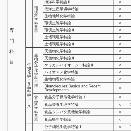
海洋科学特論Ⅱ
○
環
浅海生産環境学特論
○
境
科
生物地球化学特論
○
学
環境生態学特論Ⅰ
○
科
目
専
環境生態学特論Ⅱ
○
群
土壌環境学特論Ⅰ
○
門
土壌環境学特論Ⅱ
○
科
天然物化学特論Ⅰ
○
生
天然物化学特論Ⅱ
○
物
目
分
生
ケミカルバイオロジー特論Ⅱ
○
子
物
化
化
バイオマス化学特論Ⅱ
○
学
学
科
生物物理化学特論
○
・
目
食
群
Biomolecules:Basics and Recent
品
○
Developments
科
学
食
食品分子機能化学特論Ⅰ
○
コ
品
│
科
食品栄養生理学特論
○
ス
学
食品タンパク質機能学特論
○
科
目
食品衛生学特論
○
群
分子細胞生物学特論Ⅰ
○