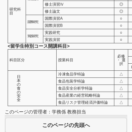
修士演習Ⅳ
◎
研究科
修士論文
◎
目
国際演習A
○
国際研究
国際演習B
○
実践研究
○
実践研究
実践演習
○
<留学生特別コース開講科目>
必修
科目区分
授業科目
・ 選
択
冷凍食品学特論
△
日
本
食品包装学特論
△
の
食
食品安全分析学特論
△
の
食品産業の経営戦略特論
△
安
全
食品リスク管理経済評価特論
△
このページの管理者：学務係 教務担当
このページの先頭へ