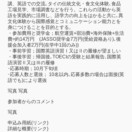
講、英語での交流､タイの伝統文化・食文化体験､食品
工場見学、市場調査などを行う。これらの活動から英
語を実践的に活用し、語学力の向上をはかると共に､異
文化体験から国際感覚とコミュニケーション能力とを
身につけることを目的とする。
・参加費用と奨学金；航空運賃+宿泊費+海外保険+生活
費=約14万円 (JASSO奨学金7万円(受給資格あり)､後
援会加入者2万円(在学中1回のみ))
・事前学習；国際英語演習Ⅰ又はⅡの履修が望ましい
・事後学習；帰国後､TOECIの受験と結果報告､国際英
語演習Ⅱ又はⅢの履修
･応募時期；10月下旬頃
･応募人数と選抜； 10名以内､応募多数の場合は面接(英
語でも)により選抜
写真 写真
参加者からのコメント
写真
申込み用紙(リンク)
詳細な概要(リンク)