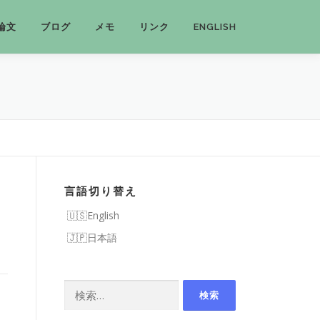
論文
ブログ
メモ
リンク
ENGLISH
言語切り替え
English
日本語
検
索: