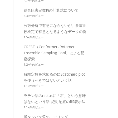
4.7k件のビュー
結合阻害定数Kiの計算式について
3.3k件のビュー
分散分析で有意にならないが、多重比
較検定で有意となるようなデータの例
1.5k件のビュー
CREST（Conformer–Rotamer
Ensemble Sampling Tool）による配
座探索
1.2k件のビュー
解離定数を求めるのにScatchard plot
を使うべきではないという話
1.1k件のビュー
ラテン語のrectusに「右」という意味
はないという話: 絶対配置のRS表示法
1.1k件のビュー
膜タンパク質のモデリング