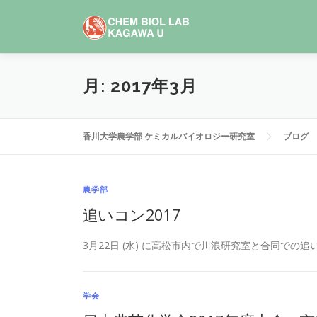
コ
ン
テ
ン
ツ
月:
2017年3月
へ
ス
キ
香川大学農学部 ケミカルバイオロジー研究室
ブログ
ッ
プ
農学部
追いコン2017
3月22日 (水) に高松市内で川浪研究室と合同での追い
学会