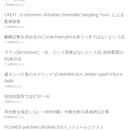
1.5k件のビュー
CREST（Conformer–Rotamer Ensemble Sampling Tool）による
配座探索
1.2k件のビュー
解離定数を求めるのにScatchard plotを使うべきではないという話
1.1k件のビュー
ラテン語のrectusに「右」という意味はないという話: 絶対配置の
RS表示法
1.1k件のビュー
膜タンパク質のモデリング (CHARMM-GUI, Amber Lipid14 force
field)
1k件のビュー
非拮抗阻害ではIC50 = Ki
1k件のビュー
等分散を仮定しない（Welch版）分散分析の具体的な計算
819件のビュー
PLUMED-patched GROMACSのインストールとテスト