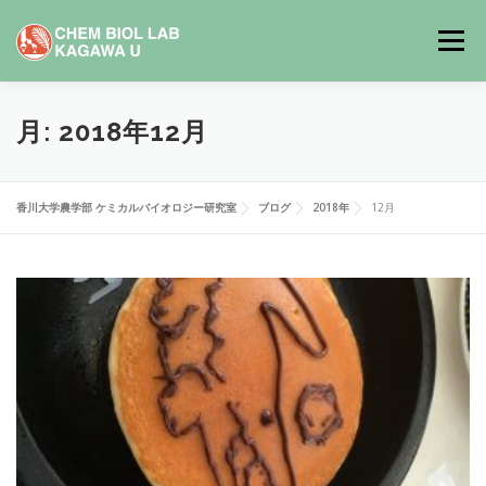
コ
ン
メニュー
テ
ン
ツ
へ
ホーム
メンバー
研究
論文
ブログ
月:
2018年12月
ス
キ
ッ
プ
メモ
リンク
ENGLISH
香川大学農学部 ケミカルバイオロジー研究室
ブログ
2018年
12月