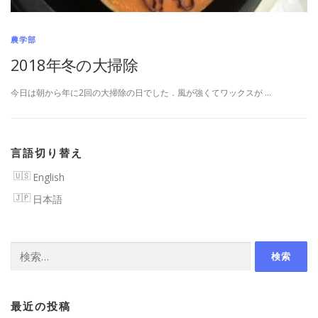
農学部
2018年冬の大掃除
今日は朝から年に2回の大掃除の日でした．風が強くてワックスが …
言語切り替え
English
日本語
検
索:
最近の投稿