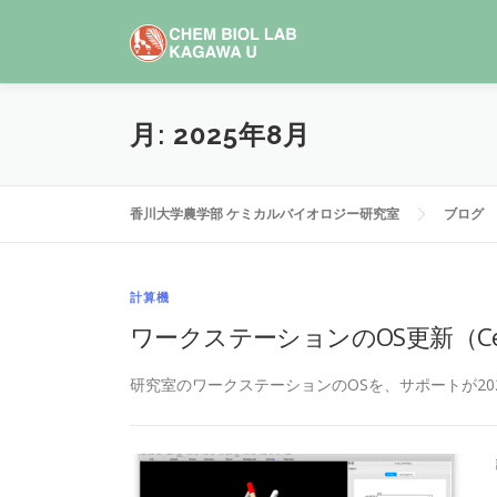
コ
ン
テ
ン
ツ
月:
2025年8月
へ
ス
キ
香川大学農学部 ケミカルバイオロジー研究室
ブログ
ッ
プ
計算機
ワークステーションのOS更新（CentOS
研究室のワークステーションのOSを、サポートが202