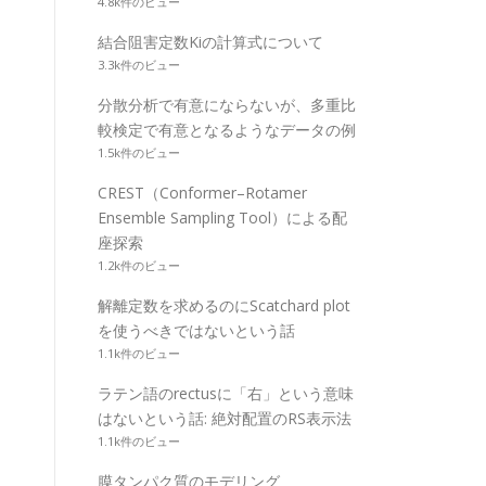
4.8k件のビュー
結合阻害定数Kiの計算式について
3.3k件のビュー
分散分析で有意にならないが、多重比
較検定で有意となるようなデータの例
1.5k件のビュー
CREST（Conformer–Rotamer
Ensemble Sampling Tool）による配
座探索
1.2k件のビュー
解離定数を求めるのにScatchard plot
を使うべきではないという話
1.1k件のビュー
ラテン語のrectusに「右」という意味
はないという話: 絶対配置のRS表示法
1.1k件のビュー
膜タンパク質のモデリング