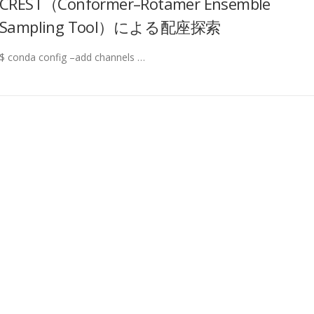
CREST（Conformer–Rotamer Ensemble
Sampling Tool）による配座探索
$ conda config –add channels …