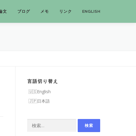
論文
ブログ
メモ
リンク
ENGLISH
言語切り替え
English
日本語
検
索: