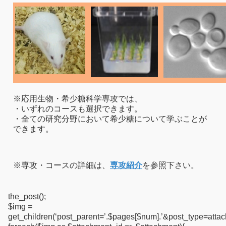
※応用生物・希少糖科学専攻では、
・いずれのコースも選択できます。
・全ての研究分野において希少糖について学ぶことが
できます。
※専攻・コースの詳細は、
専攻紹介
を参照下さい。
the_post();
$img =
get_children(‘post_parent=’.$pages[$num].’&post_type=a