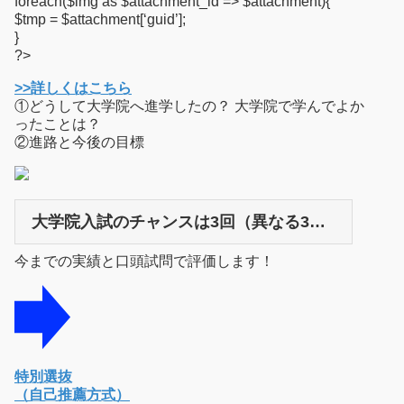
foreach($img as $attachment_id => $attachment){
$tmp = $attachment[‘guid’];
}
?>
>>詳しくはこちら
①どうして大学院へ進学したの？ 大学院で学んでよか
ったことは？
②進路と今後の目標
大学院入試のチャンスは3回（異なる3つの方式）
今までの実績と口頭試問で評価します！
特別選抜
（自己推薦方式）