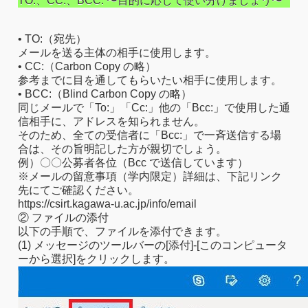
TO:、CC:、BCC: 〜目的に応じて使い分けましょう〜
• TO:（宛先）
メールを送る主体の相手に使用します。
• CC:（Carbon Copy の略）
参考までに目を通してもらいたい相手に使用します。
• BCC:（Blind Carbon Copy の略）
同じメールで「To:」「Cc:」他の「Bcc:」で使用した通
信相手に、アドレスを知られません。
そのため、全ての受信者に「Bcc:」で一⻫送信する場
合は、その旨明記した方が親切でしょう。
例）〇〇公募者各位（Bcc で送信しています）
※メールの留意事項（学内限定）詳細は、下記リンク
先にてご確認ください。
https://csirt.kagawa-u.ac.jp/info/email
② ファイルの添付
以下の手順で、ファイルを添付できます。
(1) メッセージのツールバーの[添付]-[このコンピュータ
ーから選択]をクリックします。