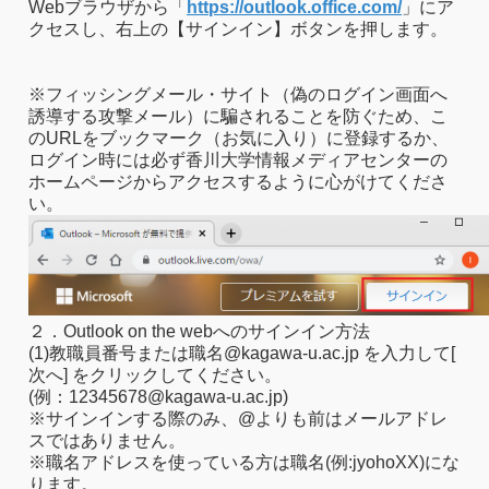
Webブラウザから「
https://outlook.office.com/
」にア
クセスし、右上の【サインイン】ボタンを押します。
※フィッシングメール・サイト（偽のログイン画面へ
誘導する攻撃メール）に騙されることを防ぐため、こ
のURLをブックマーク（お気に入り）に登録するか、
ログイン時には必ず香川大学情報メディアセンターの
ホームページからアクセスするように心がけてくださ
い。
２．Outlook on the webへのサインイン方法
(1)教職員番号または職名@kagawa-u.ac.jp を入力して[
次へ] をクリックしてください。
(例：12345678@kagawa-u.ac.jp)
※サインインする際のみ、@よりも前はメールアドレ
スではありません。
※職名アドレスを使っている方は職名(例:jyohoXX)にな
ります。