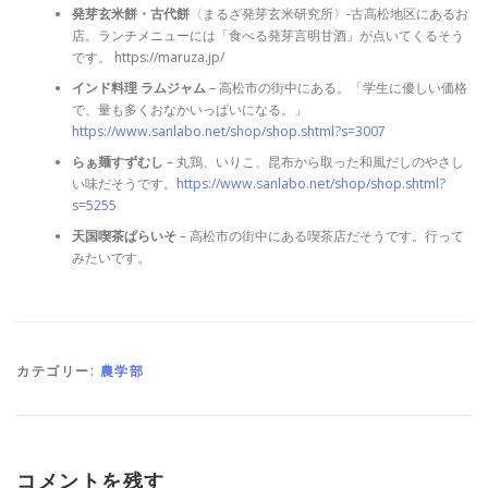
発芽玄米餅・古代餅
〈まるざ発芽玄米研究所〉-古高松地区にあるお
店。ランチメニューには「食べる発芽言明甘酒」が点いてくるそう
です。 https://maruza.jp/
インド料理 ラムジャム
– 高松市の街中にある。「学生に優しい価格
で、量も多くおなかいっぱいになる。」
https://www.sanlabo.net/shop/shop.shtml?s=3007
らぁ麺すずむし
– 丸鶏、いりこ、昆布から取った和風だしのやさし
い味だそうです。
https://www.sanlabo.net/shop/shop.shtml?
s=5255
天国喫茶ぱらいそ
– 高松市の街中にある喫茶店だそうです。行って
みたいです。
カテゴリー:
農学部
コメントを残す