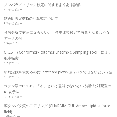
ノンパラメトリック検定に関するよくある誤解
4.7k件のビュー
結合阻害定数Kiの計算式について
3.3k件のビュー
分散分析で有意にならないが、多重比較検定で有意となるような
データの例
1.5k件のビュー
CREST（Conformer–Rotamer Ensemble Sampling Tool）による
配座探索
1.2k件のビュー
解離定数を求めるのにScatchard plotを使うべきではないという話
1.1k件のビュー
ラテン語のrectusに「右」という意味はないという話: 絶対配置の
RS表示法
1.1k件のビュー
膜タンパク質のモデリング (CHARMM-GUI, Amber Lipid14 force
field)
1k件のビュー