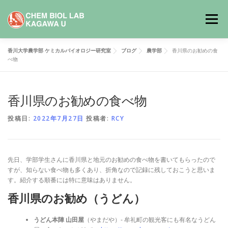
コ
ン
メニュー
テ
ン
ツ
香川大学農学部 ケミカルバイオロジー研究室
ブログ
農学部
香川県のお勧めの食
へ
ホーム
メンバー
研究
論文
ブログ
べ物
ス
キ
ッ
プ
香川県のお勧めの食べ物
メモ
リンク
ENGLISH
投稿日:
2022年7月27日
投稿者:
RCY
先日、学部学生さんに香川県と地元のお勧めの食べ物を書いてもらったので
すが、知らない食べ物も多くあり、折角なので記録に残しておこうと思いま
す。紹介する順番には特に意味はありません。
香川県のお勧め（うどん）
うどん本陣 山田屋
（やまだや）- 牟礼町の観光客にも有名なうどん