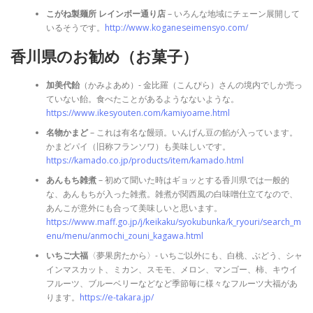
こがね製麺所 レインボー通り店
– いろんな地域にチェーン展開して
いるそうです。
http://www.koganeseimensyo.com/
香川県のお勧め（お菓子）
加美代飴
（かみよあめ）- 金比羅（こんぴら）さんの境内でしか売っ
ていない飴。食べたことがあるようなないような。
https://www.ikesyouten.com/kamiyoame.html
名物かまど
– これは有名な饅頭。いんげん豆の餡が入っています。
かまどパイ（旧称フランソワ）も美味しいです。
https://kamado.co.jp/products/item/kamado.html
あんもち雑煮
– 初めて聞いた時はギョッとする香川県では一般的
な、あんもちが入った雑煮。雑煮が関西風の白味噌仕立てなので、
あんこが意外にも合って美味しいと思います。
https://www.maff.go.jp/j/keikaku/syokubunka/k_ryouri/search_m
enu/menu/anmochi_zouni_kagawa.html
いちご大福
〈夢果房たから〉- いちご以外にも、白桃、ぶどう、シャ
インマスカット、ミカン、スモモ、メロン、マンゴー、柿、キウイ
フルーツ、ブルーベリーなどなど季節毎に様々なフルーツ大福があ
ります。
https://e-takara.jp/