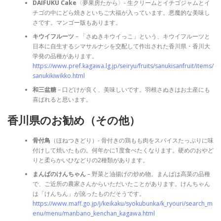
DAIFUKU Cake
〈夢果房たから〉- 生クリームとイチゴジャムとイ
チゴの中にどら焼きといちご大福が入っています。悪魔的な美味し
さです。マンゴー版もあります。
キウイフルーツ
– 「さぬきキウイっこ」という、キウイフルーツと
日本に自生するシマサルナシを交配して作出された香川県・香川大
学発の品種があります。
https://www.pref.kagawa.lg.jp/seiryu/fruits/sanukisanfruit/items/
sanukikiwikko.html
和三盆糖
– 口どけが良く、美味しいです。羽根さぬきはお土産にも
喜ばれると思います。
香川県のお勧め（その他）
骨付鳥
（ほねつきどり）- 骨付きの鶏もも肉をスパイスたっぷりに味
付けして焼いたもの。何年かに1度食べたくなります。硬めのおやど
りと柔らかいひなどりの2種類があります。
まんばのけんちゃん
– 野菜と油揚げの炒め物。まんばは高菜の品種
で、ご近所の農家さんからいただいたことがあります。けんちゃん
は「けんちん」が訛ったものだそうです。
https://www.maff.go.jp/j/keikaku/syokubunka/k_ryouri/search_m
enu/menu/manbano_kenchan_kagawa.html