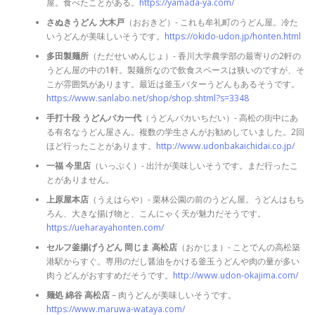
屋。食べたことがある。
https://yamada-ya.com/
さぬきうどん 大木戸
（おおきど）- これも牟礼町のうどん屋。冷た
いうどんが美味しいそうです。
https://okido-udon.jp/honten.html
多田製麺所
（ただせいめんじょ）- 香川大学農学部の最寄りの2軒の
うどん屋の中の1軒。製麺所なので飲食スペースは狭いのですが、そ
こが雰囲気があります。最近は釜玉バターうどんもあるそうです。
https://www.sanlabo.net/shop/shop.shtml?s=3348
手打十段 うどんバカ一代
（うどんバカいちだい）- 高松の街中にあ
る有名なうどん屋さん。複数の学生さんがお勧めしていました。2回
ほど行ったことがあります。
http://www.udonbakaichidai.co.jp/
一福 今里店
（いっぷく）- 出汁が美味しいそうです。まだ行ったこ
とがありません。
上原屋本店
（うえはらや）- 栗林公園の前のうどん屋。うどんはもち
ろん、大きな揚げ物と、こんにゃく天が魅力だそうです。
https://ueharayahonten.com/
セルフ釜揚げうどん 岡じま 高松店
（おかじま）- ことでんの高松築
港駅からすぐ。専用のだし醤油をかける釜玉うどんや肉の量が多い
肉うどんがおすすめだそうです。
http://www.udon-okajima.com/
麺処 綿谷 高松店
– 肉うどんが美味しいそうです。
https://www.maruwa-wataya.com/