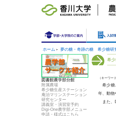
ホーム
夢の糖・奇跡の糖 希少糖研
>
希少
（キーワー
図書館農学部分館
附属農場
希少糖と
希少糖生産ステーション
年、動物
庵治マリンステーション
研究センター
また、D
講義室・演習室予約
Digi-One農学部メニュー
申請・様式はこちら