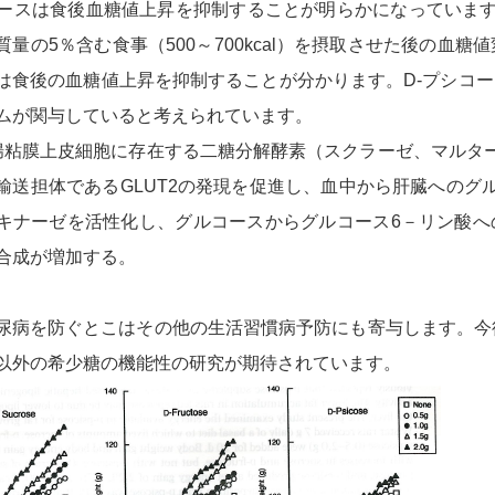
コースは食後血糖値上昇を抑制することが明らかになっています
質量の5％含む食事（500～700kcal）を摂取させた後の血
は食後の血糖値上昇を抑制することが分かります。D-プシコ
ムが関与していると考えられています。
腸粘膜上皮細胞に存在する二糖分解酵素（スクラーゼ、マルタ
輸送担体であるGLUT2の発現を促進し、血中から肝臓へのグ
キナーゼを活性化し、グルコースからグルコース6－リン酸へ
合成が増加する。
尿病を防ぐとこはその他の生活習慣病予防にも寄与します。今後
以外の希少糖の機能性の研究が期待されています。