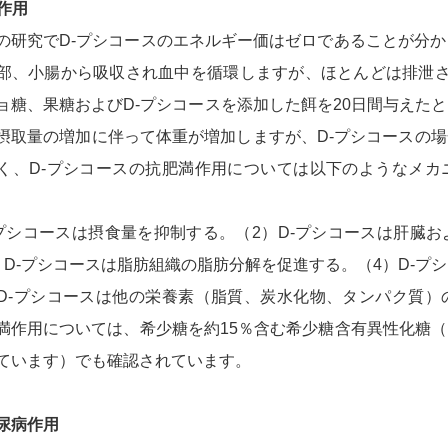
満作用
の研究でD-プシコースのエネルギー価はゼロであることが分か
部、小腸から吸収され血中を循環しますが、ほとんどは排泄さ
ョ糖、果糖およびD-プシコースを添加した餌を20日間与えた
摂取量の増加に伴って体重が増加しますが、D-プシコースの
く、D-プシコースの抗肥満作用については以下のようなメカ
-プシコースは摂食量を抑制する。（2）D-プシコースは肝臓
）D-プシコースは脂肪組織の脂肪分解を促進する。（4）D-プ
D-プシコースは他の栄養素（脂質、炭水化物、タンパク質）
満作用については、希少糖を約15％含む希少糖含有異性化糖
ています）でも確認されています。
尿病作用