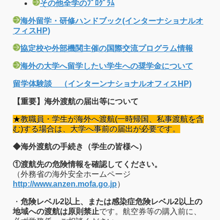
その他全学のﾌﾟﾛｸﾞﾗﾑ
海外留学・研修ハンドブック(インターナショナルオ
フィスHP)
協定校や外部機関主催の国際交流プログラム情報
海外の大学へ留学したい学生への奨学金について
留学体験談 （インターンナショナルオフィスHP)
【重要】海外渡航の届出等について
★教職員・学生が海外へ渡航(一時帰国、私事渡航を含
む)する場合は、大学へ事前の届出が必要です。
◆海外渡航の手続き（学生の皆様へ）
①渡航先の危険情報を確認してください。
（外務省の海外安全ホームページ
http://www.anzen.mofa.go.jp
）
・
危険レベル2以上、または感染症危険レベル2以上の
地域への渡航は原則禁止
です。航空券等の購入前に、