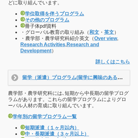
どに取り組んでいます。
学位取得を伴うプログラム
その他のプログラム
冊子体pdf資料
・グローバル教育の取り組み（
和文
・
英文
）
・農学部・農学研究科紹介英文（
Over view
,
Research Activities
,
Research and
Development
）
詳しくはこちら
留学（派遣）プログラム
(留学に興味のある学生向けのページです)
農学部・農学研究科には､短期から中長期の留学プログ
ラムがあります。これらの留学プログラムによりグロ
ーバル人材の育成に取り組んでいます。
学年別の留学プログラム一覧
短期派遣（１ヶ月以内）
中・長期派遣（３ヶ月以上）