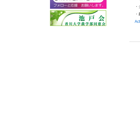
・
・
Act