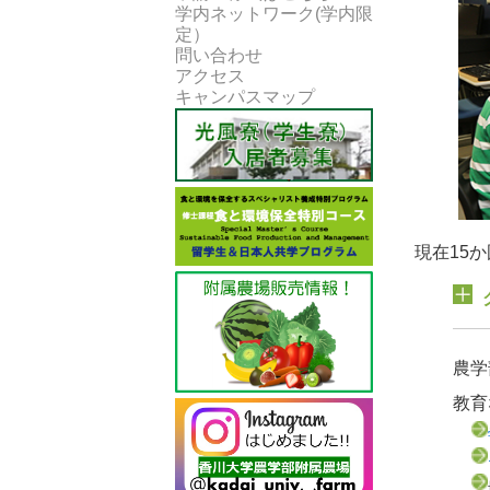
学内ネットワーク(学内限
定）
問い合わせ
アクセス
キャンパスマップ
現在15
農学
教育