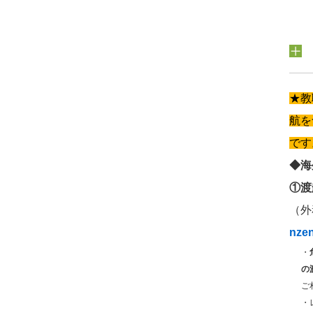
★教
航を
です
◆海
①渡
（
nzen
・
の
ご
・