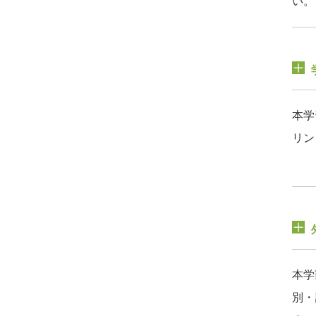
い。
本学
リン
本学
別・