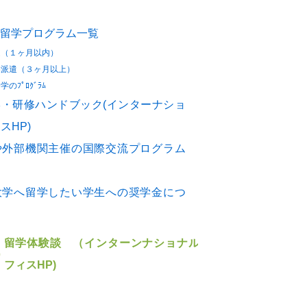
留学プログラム一覧
遣（１ヶ月以内）
期派遣（３ヶ月以上）
のﾌﾟﾛｸﾞﾗﾑ
・研修ハンドブック(インターナショ
スHP)
や外部機関主催の国際交流プログラム
大学へ留学したい学生への奨学金につ
留学体験談 （インターンナショナルオ
フィスHP)