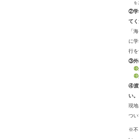
を
②学
てく
「海
に学
行を
③外
④
い。
現地
つい
※不