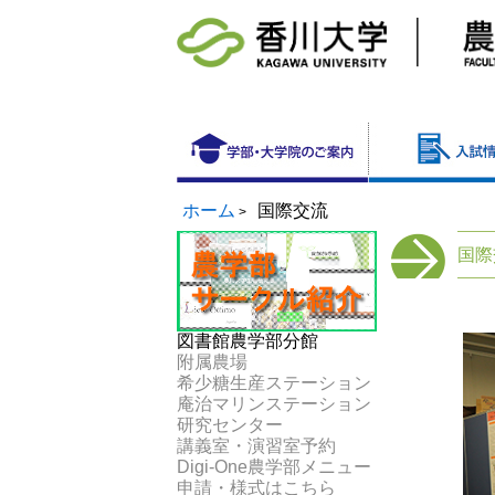
ホーム
国際交流
>
国際
図書館農学部分館
附属農場
希少糖生産ステーション
庵治マリンステーション
研究センター
講義室・演習室予約
Digi-One農学部メニュー
申請・様式はこちら