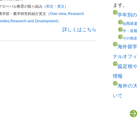
ます。
グローバル教育の取り組み（
和文
・
英文
）
農学部・農学研究科紹介英文（
Over view
,
Research
学年別の
ivities
,
Research and Development
）
短期派
詳しくはこちら
中・長
その他全学
海外留学
ナルオフィ
協定校
情報
海外の
いて