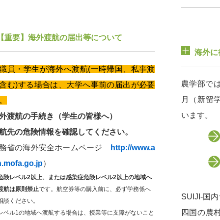
【重要】海外渡航の届出等について
海外に
職員・学生が海外へ渡航(一時帰国、私事渡
農学部では
含む)する場合は、大学へ事前の届出が必要
月（新留
。
います。
外渡航の手続き（学生の皆様へ）
航先の危険情報を確認してください。
外務省の海外安全ホームページ
http://www.a
.mofa.go.jp
）
危険レベル2以上、または感染症危険レベル2以上の地域へ
渡航は原則禁止
です。航空券等の購入前に、必ず学務係へ
SUIJI
相談ください。
四国の農
レベル1の地域へ渡航する場合は、授業等に支障がないこと