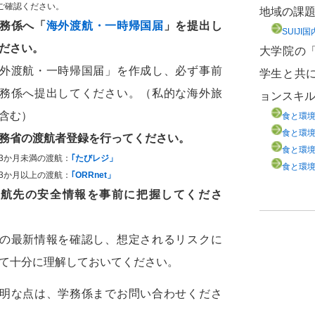
ご確認ください。
地域の課
務係へ「
海外渡航・一時帰国届
」を提出し
SUIJI国
ださい。
大学院の
外渡航・一時帰国届」を作成し、必ず事前
学生と共
務係へ提出してください。（私的な海外旅
ョンスキ
含む）
食と環境
食と環境
務省の渡航者登録を行ってください。
食と環
3か月未満の渡航：
｢たびレジ」
食と環
3か月以上の渡航：
｢ORRnet」
渡航先の安全情報を事前に把握してくださ
の最新情報を確認し、想定されるリスクに
て十分に理解しておいてください。
明な点は、学務係までお問い合わせくださ